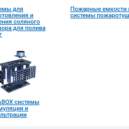
емы для
Пожарные емкости 
отовления и
системы пожаротуш
ения соляного
вора для полива
г
BOX системы
муляции и
льтрации