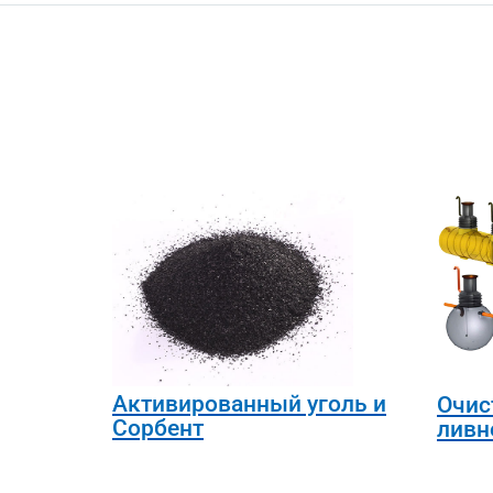
Активированный уголь и
Очис
Сорбент
ливн