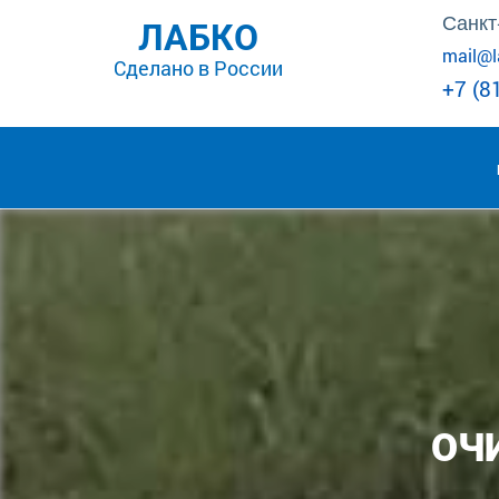
x
Санкт
ЛАБКО
mail@l
Сделано в России
+7 (8
ОЧ