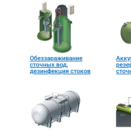
Обеззараживание
Акку
сточных вод,
резе
дезинфекция стоков
сточ