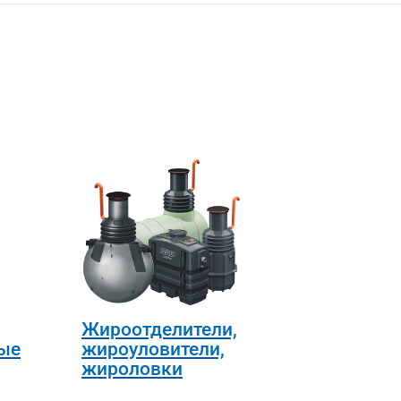
Жироотделители,
ые
жироуловители,
жироловки