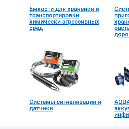
Емкости для хранения и
Сист
транспортировки
приг
химически агрессивных
хран
сред
раст
доро
Системы сигнализации и
AQUA
датчики
акку
инфи