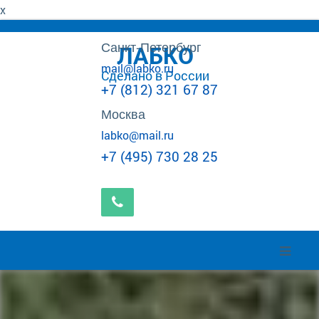
x
Санкт-Петербург
ЛАБКО
mail@labko.ru
Сделано в России
+7 (812) 321 67 87
Москва
labko@mail.ru
+7 (495) 730 28 25