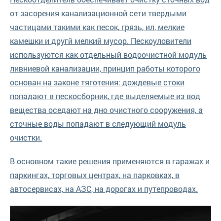
от засорения канализационной сети твердыми
частицами такими как песок, грязь, ил, мелкие
камешки и другй мелкий мусор. Пескоуловители
используются как отдельный водоочистной модуль
ливниевой канализации, принцип работы которого
основан на законе тяготения: дождевые стоки
попадают в пескосборник, где выделяемые из вод
вещества оседают на дно очистного сооружения, а
сточные воды попадают в следующий модуль
очистки.
В основном такие решения применяются в гаражах и
паркингах, торговых центрах, на парковках, в
автосервисах, на АЗС, на дорогах и путепроводах.