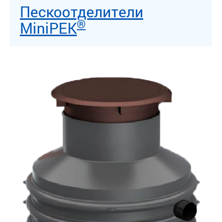
Пескоотделители
®
MiniPEK