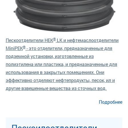
®
Пескоотделители HEK
LK и нефтемаслоотделители
®
MiniPEK
- это отделители, предназначенные для
подземной установки, изготовленные из
полиэтилена или пластика, и предназначенные для
использования в закрытых помещениях. Они
эффективно отделяют нефтепродукты, песок, ил и
другие взвешенные вещества из сточных вод.
о Пескоотделители MiniPEK
Подробнее
Пескоилоотделители