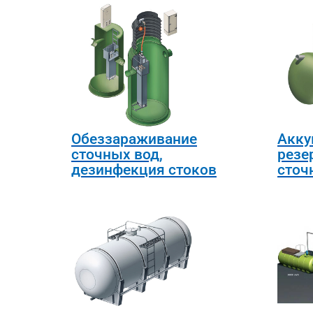
Обеззараживание
Акку
сточных вод,
резе
дезинфекция стоков
сточ