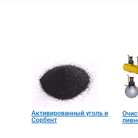
Активированный уголь и
Очис
Сорбент
ливн