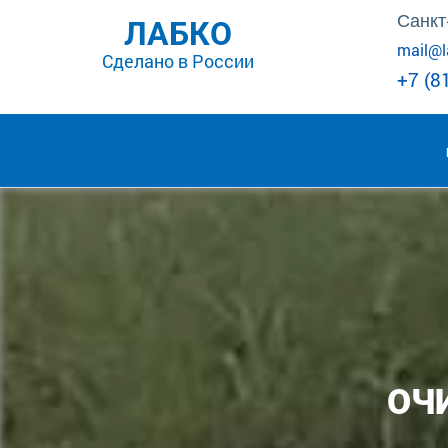
x
Санкт
ЛАБКО
mail@l
Сделано в России
+7 (8
ОЧ