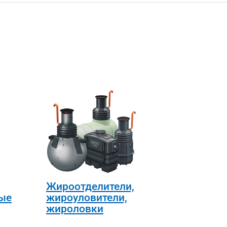
Жироотделители,
ые
жироуловители,
жироловки