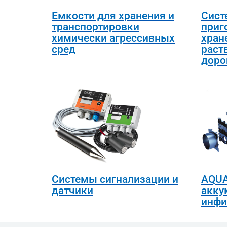
Емкости для хранения и
Сист
транспортировки
приг
химически агрессивных
хран
сред
раст
доро
Системы сигнализации и
AQUA
датчики
акку
инфи