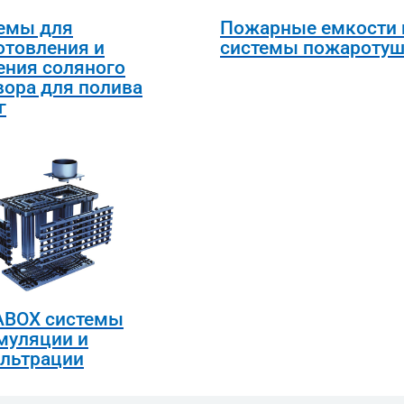
емы для
Пожарные емкости 
отовления и
системы пожаротуш
ения соляного
вора для полива
г
BOX системы
муляции и
льтрации