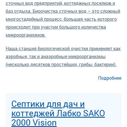
сточных вод предприятий, коттеджных поселков и
баз отдыха. Биоочистка сточных вод – это сложный
многостадийный процесс, большая часть которого
происходит при участии большого количества
микроорганизмов.
Наша станция биологической очистки применяет как
аэробные, так и анаэробные микроорганизмы
(несколько десятков простейших, грибы, бактерии).
о Станции Биомастер для биологической очистки сточных
Подробнее
вод
Септики для дач и
коттеджей Лабко SAKO
2000 Vision