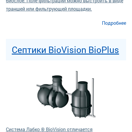
биослое. Поле фильтрации можно выстроить в виде
траншей или фильтрующей площадки.
о Септики для дач и коттеджей Лабко SAKO 2000 Vision
Подробнее
Септики BioVision BioPlus
Система Лабко ® BioVision отличается