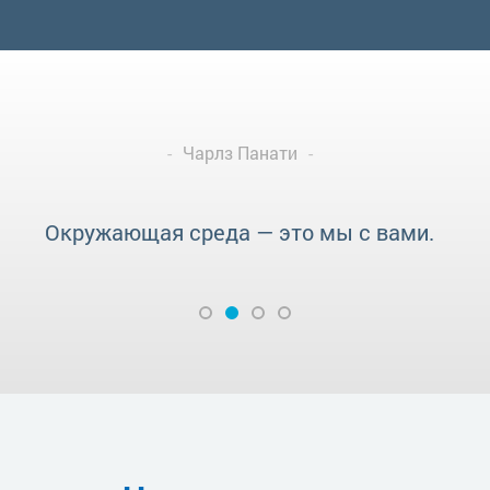
Генри Дэвид Торо
Много ли пользы от дома, если у вас нет
сносной планеты, на которой можно его
поставить?