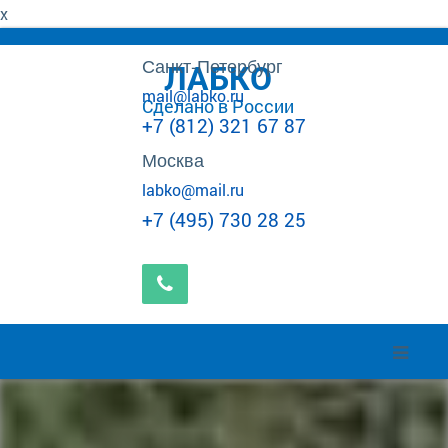
x
Санкт-Петербург
ЛАБКО
mail@labko.ru
Сделано в России
+7 (812) 321 67 87
Москва
labko@mail.ru
+7 (495) 730 28 25