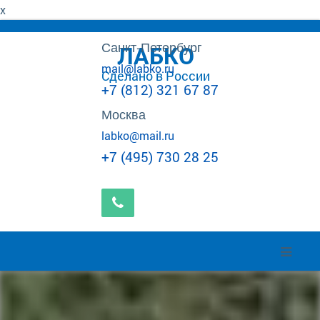
x
Санкт-Петербург
ЛАБКО
mail@labko.ru
Сделано в России
+7 (812) 321 67 87
Москва
labko@mail.ru
+7 (495) 730 28 25