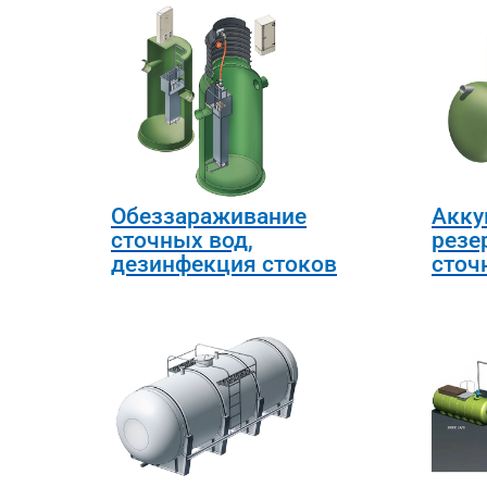
Обеззараживание
Акку
сточных вод,
резе
дезинфекция стоков
сточ