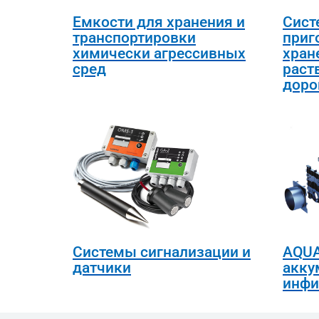
Емкости для хранения и
Сист
транспортировки
приг
химически агрессивных
хран
сред
раст
доро
Системы сигнализации и
AQUA
датчики
акку
инфи