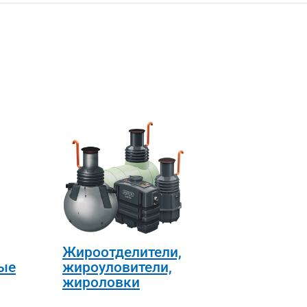
Жироотделители,
ые
жироуловители,
жироловки