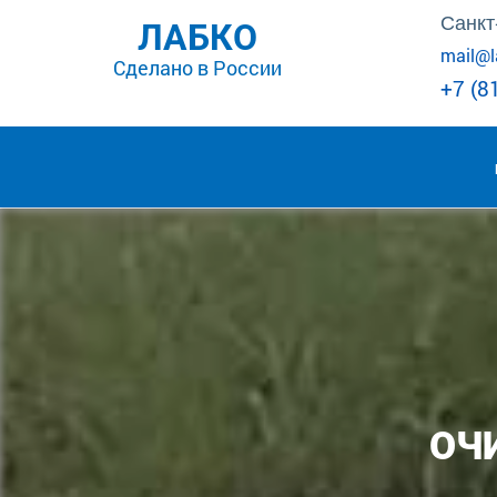
x
Санкт
ЛАБКО
mail@l
Сделано в России
+7 (8
ОЧ