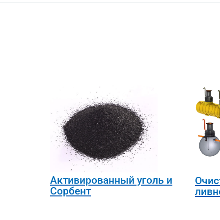
Активированный уголь и
Очис
Сорбент
ливн