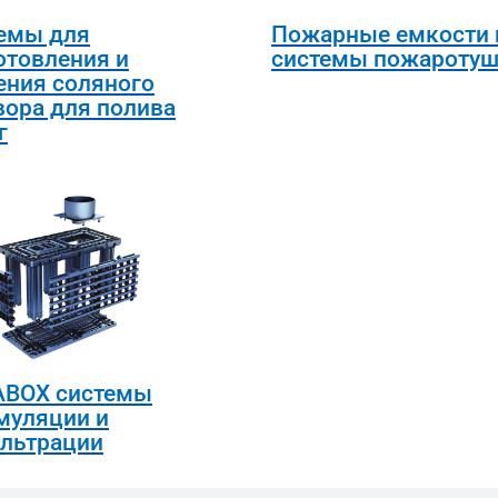
емы для
Пожарные емкости 
отовления и
системы пожаротуш
ения соляного
вора для полива
г
BOX системы
муляции и
льтрации