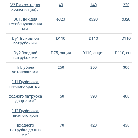
V2 Емкость для
40
140
220
хранения (ил) л
Du1 Люк для
ø320
ø320
ø320
техобслуживания
мм
Dy1 Выходной
D110
D110
D110
патрубок мм
Dy2 Входной
D75, опция
D110, опция
D110, опция
патрубок мм
h Глубина
250
250
300
установки мм
"H1 Глубина от
нижнего края вы-
ходного патрубка
150
390
400
до дна мм"
"H2 Глубина от
нижнего края
входного
170
420
430
патрубка до дна
мм"