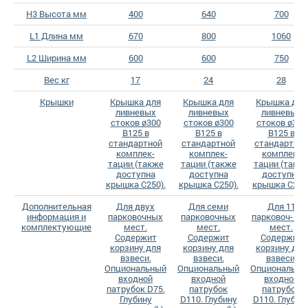
H3 Высота мм
400
640
700
L1 Длина мм
670
800
1060
L2 Ширина мм
600
600
750
Вес кг
17
24
28
Крышки
Крышка для
Крышка для
Крышка для
ливневых
ливневых
ливневых
стоков ø300
стоков ø300
стоков ø300
B125 в
B125 в
B125 в
стандартной
стандартной
стандартной
комплек-
комплек-
комплек-
тации (также
тации (также
тации (такж
доступна
доступна
доступна
крышка C250).
крышка C250).
крышка C250
Дополнительная
Для двух
Для семи
Для 11
информация и
парковочных
парковочных
парковоч- ны
комплектующие
мест.
мест.
мест.
Содержит
Содержит
Содержит
корзину для
корзину для
корзину для
взвеси.
взвеси.
взвеси.
Опциональный
Опциональный
Опциональны
входной
входной
входной
патрубок D75.
патрубок
патрубок
Глубину
D110. Глубину
D110. Глубин