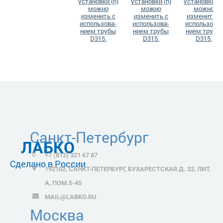
установки (h)
установки (h)
установки (h
можно
можно
можно
изменить с
изменить с
изменить с
использова-
использова-
использова-
нием трубы
нием трубы
нием трубы
D315.
D315.
D315.
Санкт-Петербург
ЛАБКО
+7 (812) 321 67 87
Сделано в России
192102, САНКТ-ПЕТЕРБУРГ, БУХАРЕСТСКАЯ Д. 32, ЛИТ.
А, ПОМ.5-45
MAIL@LABKO.RU
Москва