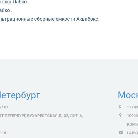
тока Лабко .
бко .
льтрационные сборные емкости Аквабокс.
астер
Петербург
Мос
67 87
+7 (49
КТ-ПЕТЕРБУРГ, БУХАРЕСТСКАЯ Д. 32, ЛИТ. А,
10900
КОМН
O.RU
LABK