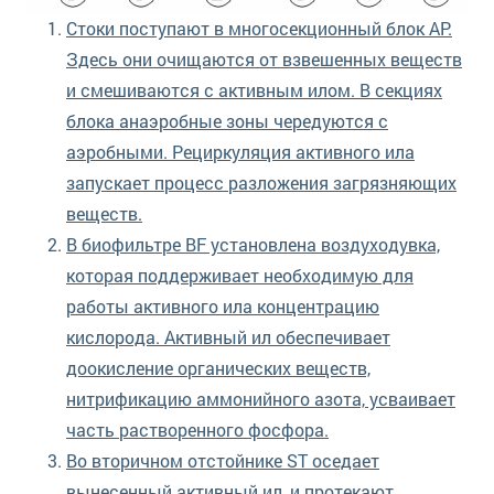
Стоки поступают в многосекционный блок AP.
Здесь они очищаются от взвешенных веществ
и смешиваются с активным илом. В секциях
блока анаэробные зоны чередуются с
аэробными. Рециркуляция активного ила
запускает процесс разложения загрязняющих
веществ.
В биофильтре ВF установлена воздуходувка,
которая поддерживает необходимую для
работы активного ила концентрацию
кислорода. Активный ил обеспечивает
доокисление органических веществ,
нитрификацию аммонийного азота, усваивает
часть растворенного фосфора.
Во вторичном отстойнике ST оседает
вынесенный активный ил, и протекают