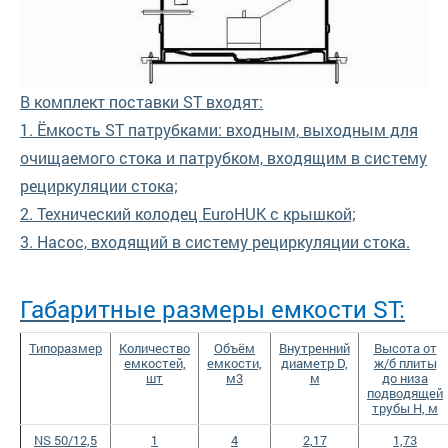
В комплект поставки ST входят:
1. Ёмкость ST патрубками: входным, выходным для
очищаемого стока и патрубком, входящим в систему
рециркуляции стока;
2. Технический колодец EuroHUK с крышкой;
3. Насос, входящий в систему рециркуляции стока.
Габаритные размеры емкости ST:
Типоразмер
Количество
Объём
Внутренний
Высота от
емкостей,
емкости,
диаметр D,
ж/б плиты
шт
м3
м
до низа
подводящей
трубы Н, м
NS 50/12,5
1
4
2,17
1,73