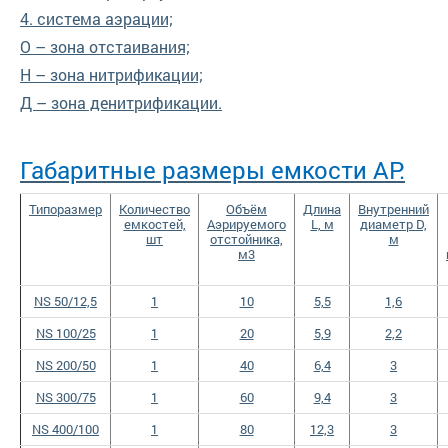
4. система аэрации;
О – зона отстаивания;
Н – зона нитрификации;
Д – зона денитрификации.
Габаритные размеры емкости AP:
Типоразмер
Количество
Объём
Длина
Внутренний
емкостей,
Аэрируемого
L, м
диаметр D,
шт
отстойника,
м
м3
NS 50/12,5
1
10
5,5
1,6
NS 100/25
1
20
5,9
2,2
NS 200/50
1
40
6,4
3
NS 300/75
1
60
9,4
3
NS 400/100
1
80
12,3
3