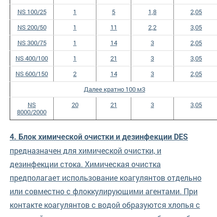
NS 100/25
1
5
1,8
2,05
NS 200/50
1
11
2,2
3,05
NS 300/75
1
14
3
2,05
NS 400/100
1
21
3
3,05
NS 600/150
2
14
3
2,05
Далее кратно 100 м3
NS
20
21
3
3,05
8000/2000
4. Блок химической очистки и дезинфекции DES
предназначен для химической очистки, и
дезинфекции стока. Химическая очистка
предполагает использование коагулянтов отдельно
или совместно с флоккулирующими агентами. При
контакте коагулянтов с водой образуются хлопья с