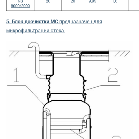
NS
20
20
9,95
1,6
8000/2000
предназначен для
5. Блок доочистки MC
микрофильтрации стока.