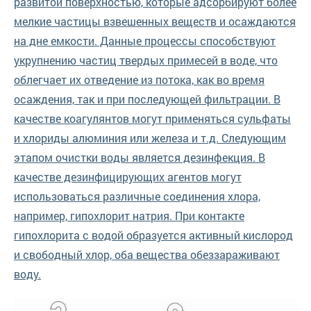
развитой поверхностью, которые адсорбируют более
мелкие частицы взвешенных веществ и осаждаются
на дне емкости. Данные процессы способствуют
укрупнению частиц твердых примесей в воде, что
облегчает их отведение из потока, как во время
осаждения, так и при последующей фильтрации. В
качестве коагулянтов могут применяться сульфаты
и хлориды алюминия или железа и т.д. Следующим
этапом очистки воды является дезинфекция. В
качестве дезинфицирующих агентов могут
использоваться различные соединения хлора,
например, гипохлорит натрия. При контакте
гипохлорита с водой образуется активный кислород
и свободный хлор, оба вещества обеззараживают
воду.