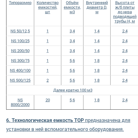
Типоразмер
Количество
Объём
Внутренний
Высота от
емкостей,
емкости,
диаметр D,
ж/б плиты
шт
м3
м
до низа
подводящей
трубы Н, м
NS 50/12,5
1
3,4
1,4
2,4
NS 100/25
1
3,4
1,4
2,4
NS 200/50
1
3,4
1,4
2,4
NS 300/75
1
5,6
1,8
2,4
NS 400/100
1
5,6
1,8
2,4
NS 500/125
2
5,6
1,8
2,4
Далее кратно 100 м3
NS
20
5,6
1,8
2,4
8000/2000
предназначена для
6. Технологическая емкость ТОР
установки в ней вспомогательного оборудования.