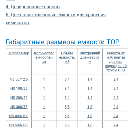
4. Дозировочные насосы;
5. Две полиэтиленовые ёмкости для хранения
химикатов.
Габаритные размеры емкости TOP:
Типоразмер
Количество
Объём
Внутренний
Высота от
емкостей,
емкости,
диаметр D,
ж/б плиты
шт
м3
м
до низа
подводящей
трубы Н, м
NS 50/12,5
1
3,4
1,4
2,4
NS 100/25
1
3,4
1,4
2,4
NS 200/50
1
3,4
1,4
2,4
NS 300/75
1
5,6
1,8
2,4
NS 400/100
1
5,6
1,8
2,4
NS 500/125
1
5,6
1,8
2,4