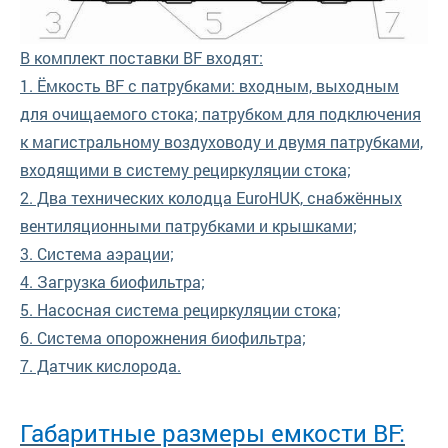
В комплект поставки BF входят:
1. Ёмкость BF с патрубками: входным, выходным
для очищаемого стока; патрубком для подключения
к магистральному воздуховоду и двумя патрубками,
входящими в систему рециркуляции стока;
2. Два технических колодца EuroHUK, снабжённых
вентиляционными патрубками и крышками;
3. Система аэрации;
4. Загрузка биофильтра;
5. Насосная система рециркуляции стока;
6. Система опорожнения биофильтра;
7. Датчик кислорода.
Габаритные размеры емкости BF: