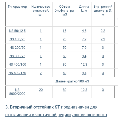
Типоразмер
Количество
Объём
Длина
Внутренний
емкостей,
Биофильтра,
L, м
диаметр D,
шт
м3
м
NS 50/12,5
1
15
4,5
2,2
NS 100/25
1
25
7,2
2,2
NS 200/50
1
50
7,9
3
NS 300/75
1
60
9,4
3
NS 400/100
1
80
12,3
3
NS 600/150
2
60
9,4
3
Далее кратно 100 м3
NS
20
80
12,3
3
8000/2000
предназначен для
3. Вторичный отстойник ST
отстаивания и частичной рециркуляции активного