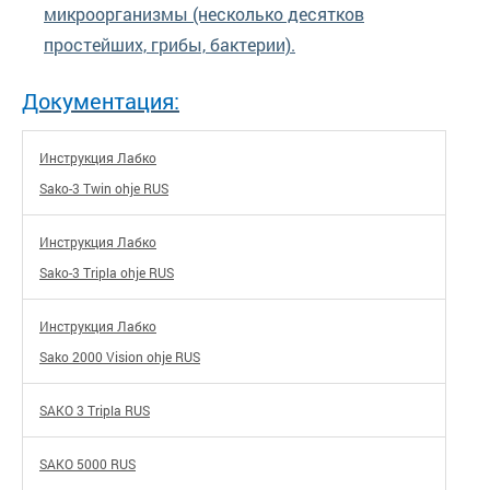
микроорганизмы (несколько десятков
простейших, грибы, бактерии).
Документация:
Септики для дач и коттеджей Лабко SAKO
Инструкция Лабко
Sako-3 Twin ohje RUS
Инструкция Лабко
Sako-3 Tripla ohje RUS
Инструкция Лабко
Sako 2000 Vision ohje RUS
SAKO 3 Tripla RUS
SAKO 5000 RUS