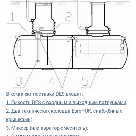
В комплект поставки DES входят:
1. Ёмкость DES с входным и выходным патрубками;
2. Два технических колодца EuroHUK, снабжённых
крышками;
3. Миксер (или аэратор-смеситель);