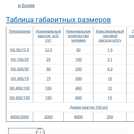
и более
Таблица габаритных размеров
Типоразмер
Номинальный
Номинальное
Максимальный
расход, м3/
количество
часовой
си
сут
человек
расход м3/ч
NS 50/12,5
12,5
50
1,6
NS 100/25
25
100
3,1
NS 200/50
50
200
6,3
NS 300/75
75
300
10
NS 400/100
100
400
12
NS 600/150
150
600
19
Далее кратно 100 м3
8000/2000
2000
8000
250