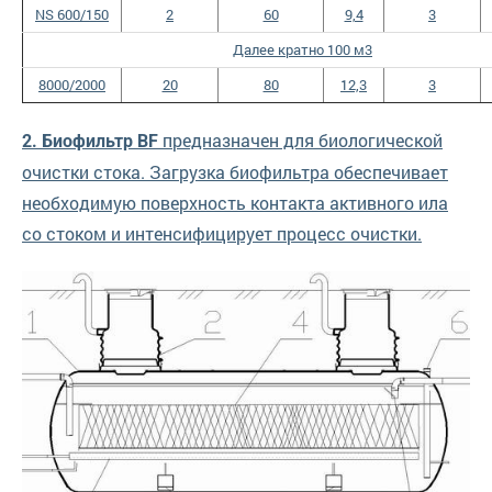
NS 600/150
2
60
9,4
3
Далее кратно 100 м3
8000/2000
20
80
12,3
3
предназначен для биологической
2. Биофильтр ВF
очистки стока. Загрузка биофильтра обеспечивает
необходимую поверхность контакта активного ила
со стоком и интенсифицирует процесс очистки.